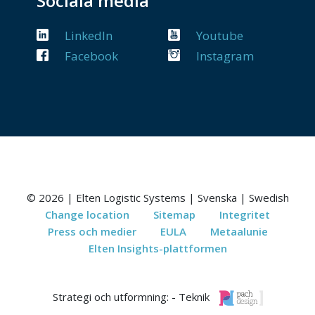
Sociala media
LinkedIn
Youtube
Facebook
Instagram
© 2026 | Elten Logistic Systems | Svenska | Swedish
Change location
Sitemap
Integritet
Press och medier
EULA
Metaalunie
Elten Insights-plattformen
Strategi och utformning: - Teknik